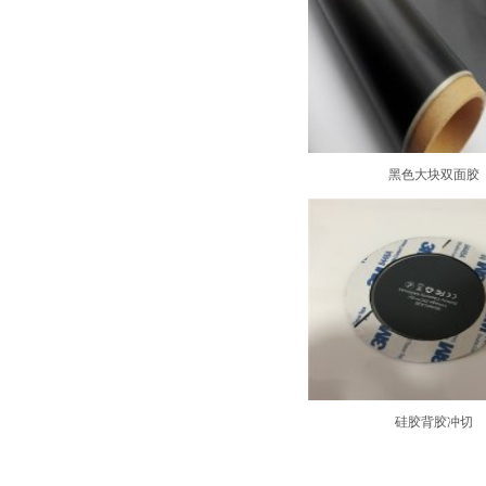
黑色大块双面胶
硅胶背胶冲切