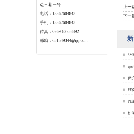
边三巷三号
上一
电话：15362604843
下一
手机：15362604843
传真：0769-82758892
新
邮箱：651549344@qq.com
3
e
保
P
P
如