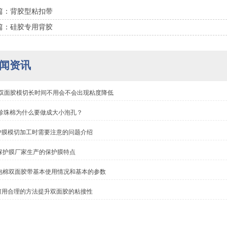
篇：背胶型粘扣带
篇：硅胶专用背胶
闻资讯
M双面胶模切长时间不用会不会出现粘度降低
pe珍珠棉为什么要做成大小泡孔？
护膜模切加工时需要注意的问题介绍
E保护膜厂家生产的保护膜特点
E泡棉双面胶带基本使用情况和基本的参数
何用合理的方法提升双面胶的粘接性