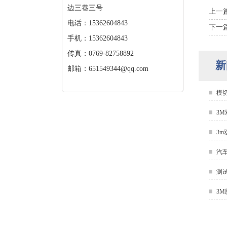
边三巷三号
上一
电话：15362604843
下一
手机：15362604843
传真：0769-82758892
新
邮箱：651549344@qq.com
模
3
3
汽
测
3